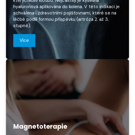
kterýchkoliv kloubů. Nejčastěji je kyselina
hyaluronová aplikována do kolena. V této indikaci je
schválena i zdravotními pojišťovnami, které se na
léčbě podílí formou příspěvku (artróza 2. až 3.
stupně).
Více
Magnetoterapie