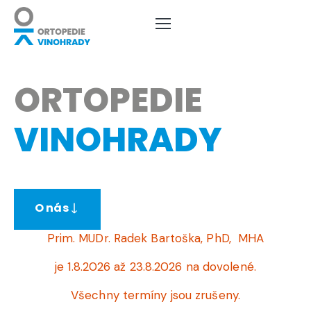
NAŠE SLUŽBY
NÁŠ TÝM
ORTOPEDIE
KONTAKTY
VINOHRADY
OBJEDNÁNÍ
JAK SE K NÁM DOSTANETE
CENÍK
O nás
KE STAŽENÍ
Prim. MUDr. Radek Bartoška, PhD, MHA
je 1.8.2026 až 23.8.2026 na dovolené
.
Všechny termíny jsou zrušeny.