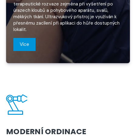
terapeutické rozvaze zejména při vyšetření po
úrazech kloubů a pohybového aparátu, svalů,
měkkých tkání. Ultrazvukový přístroj je využíván k
přesnému zacílení při aplikaci do hůře dostupných
lokalit.
Více
MODERNÍ ORDINACE