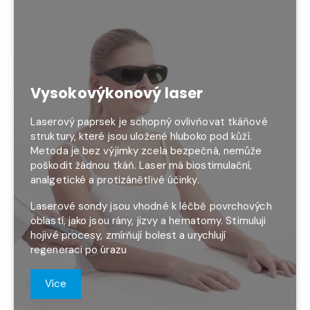
Vysokovýkonový laser
Laserový paprsek je schopný ovlivňovat tkáňové
struktury, které jsou uložené hluboko pod kůží.
Metoda je bez výjimky zcela bezpečná, nemůže
poškodit žádnou tkáň. Laser má biostimulační,
analgetické a protizánětlivé účinky.
Laserové sondy jsou vhodné k léčbě povrchových
oblastí, jako jsou rány, jizvy a hematomy. Stimuluji
hojivé procesy, zmírňují bolest a urychlují
regeneraci po úrazu
Více