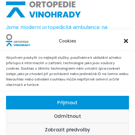
Jsme moderní ortopedická ambulance na
pražských Vinohradech.
Cookies
Kontaktujte nás
Abychom poskytli co nejlepší služby, používáme k ukládání a/nebo
přístupu k informacím o zařízení, technologie jako jsou soubory
cookies. Souhlas s těmito technologiemi nám umožní zpracovávat
KONTAKTNÍ ÚDAJE
údaje, jako je chování při procházení nebo jedinečná ID na tomto webu.
info@ortopedievinohrady.cz
Nesouhlas nebo odvolání souhlasu může nepříznivě ovlivnit určité
606 042 440
vlastnosti a funkce.
Šrobárova 2112/73, Vinohrady, 130 00 Praha 3
Přijmout
Odmítnout
Zobrazit předvolby